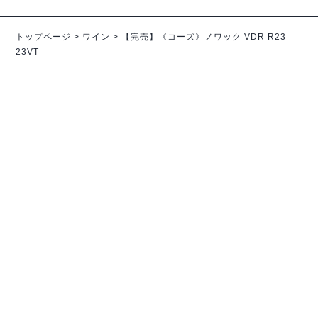
トップページ
>
ワイン
>
【完売】《コーズ》ノワック VDR R23
23VT
ワインコラム
POSTED／2026.07.25
夏の大仕事
夏バテで食欲が湧かない。というのがあま
りわからなかったのですが、最近若干わかる
ようになってきました。秋元です。 温度と
しては過...