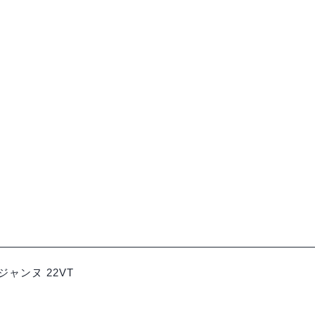
ロワール
】《ピリ･ヴァイン》ピ
【完売】《ルドヴィッ
チュレル ペットナット
ンソン》アンプリシット 
¥5,423
¥3,278-
（税込）
ャンヌ 22VT