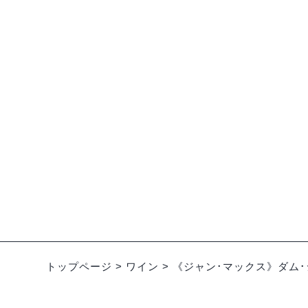
オーストラリア
ドイツ
《サビ･ワビ》ノム シラー
【完売
24VT
リ･ナ
22VT
¥5,346-
（税込）
トップページ
>
ワイン
>
《ジャン･マックス》ダム･ジ