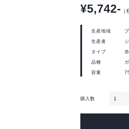
¥5,742-
（
生産地域
生産者
ジ
タイプ
品種
ガ
容量
7
購入数