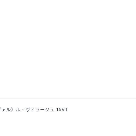
ニュ
コート・デュ・ローヌ
】《サンティニ》オー･
【完売】《ラングロー
ルージュ 22VT
ル･ドンブレ 22VT
¥5,742
¥6,380
（税込）
ァル》ル・ヴィラージュ 19VT