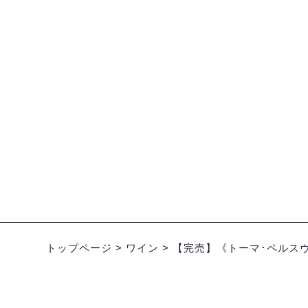
ドイツ
ブルゴー
【完売】《WG･ヴェルナー》
【完売
マルト リースリング 23VT
ヴァン･
¥4,862-
（税込）
トップページ
>
ワイン
>
【完売】《トーマ･ペルスヴ