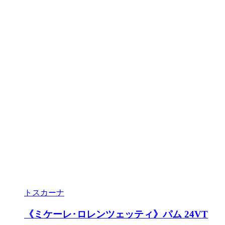
トスカーナ
《ミケーレ･ロレンツェッティ》パム 24VT