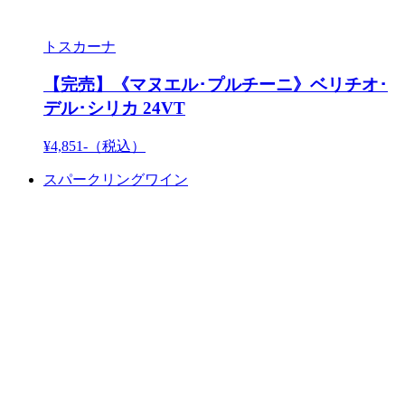
トスカーナ
【完売】《マヌエル･プルチーニ》ベリチオ･
デル･シリカ 24VT
¥4,851-
（税込）
スパークリングワイン