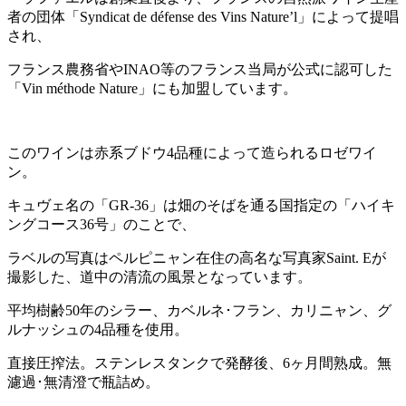
者の団体「Syndicat de défense des Vins Nature’l」によって提唱
され、
フランス農務省やINAO等のフランス当局が公式に認可した
「Vin méthode Nature」にも加盟しています。
このワインは赤系ブドウ4品種によって造られるロゼワイ
ン。
キュヴェ名の「GR-36」は畑のそばを通る国指定の「ハイキ
ングコース36号」のことで、
ラベルの写真はペルピニャン在住の高名な写真家Saint. Eが
撮影した、道中の清流の風景となっています。
平均樹齢50年のシラー、カベルネ･フラン、カリニャン、グ
ルナッシュの4品種を使用。
直接圧搾法。ステンレスタンクで発酵後、6ヶ月間熟成。無
濾過･無清澄で瓶詰め。