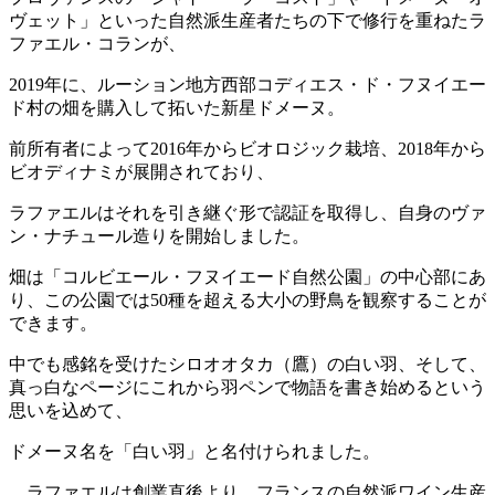
ヴェット」といった自然派生産者たちの下で修行を重ねたラ
ファエル・コランが、
2019年に、ルーション地方西部コディエス・ド・フヌイエー
ド村の畑を購入して拓いた新星ドメーヌ。
前所有者によって2016年からビオロジック栽培、2018年から
ビオディナミが展開されており、
ラファエルはそれを引き継ぐ形で認証を取得し、自身のヴァ
ン・ナチュール造りを開始しました。
畑は「コルビエール・フヌイエード自然公園」の中心部にあ
り、この公園では50種を超える大小の野鳥を観察することが
できます。
中でも感銘を受けたシロオオタカ（鷹）の白い羽、そして、
真っ白なページにこれから羽ペンで物語を書き始めるという
思いを込めて、
ドメーヌ名を「白い羽」と名付けられました。
ラファエルは創業直後より、フランスの自然派ワイン生産