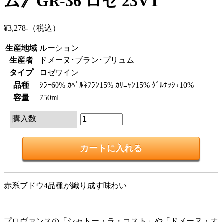
ム》GR-36 ロゼ 23VT
¥3,278-
（税込）
生産地域
ルーション
生産者
ドメーヌ･ブラン･プリュム
タイプ
ロゼワイン
品種
ｼﾗｰ60% ｶﾍﾞﾙﾈﾌﾗﾝ15% ｶﾘﾆｬﾝ15% ｸﾞﾙﾅｯｼｭ10%
容量
750ml
購入数
赤系ブドウ4品種が織り成す味わい
プロヴァンスの「シャトー・ラ・コスト」や「ドメーヌ・オ