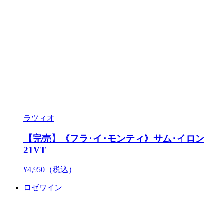
ラツィオ
【完売】《フラ･イ･モンティ》サム･イロン
21VT
¥4,950
（税込）
ロゼワイン