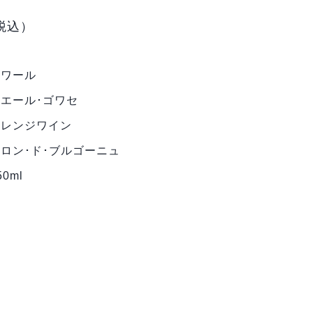
税込）
ロワール
エール･ゴワセ
オレンジワイン
ロン･ド･ブルゴーニュ
50ml