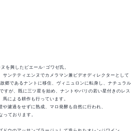
ーヌを興したピエール･ゴワゼ氏。
サンテティエンヌでカメラマン兼ビデオディレクターとして 1
まれ故郷であるナントに移住、ヴィニュロンに転身し、ナチュラ
ージですが、既に三ツ星を始め、ナントやパリの若い星付きのレ
、馬による耕作も行っています。
澄や濾過をせずに熟成、マロ発酵も自然に行われ、
なっております。
ブドウのアッサンブラージュして造られたオレンジワイン。