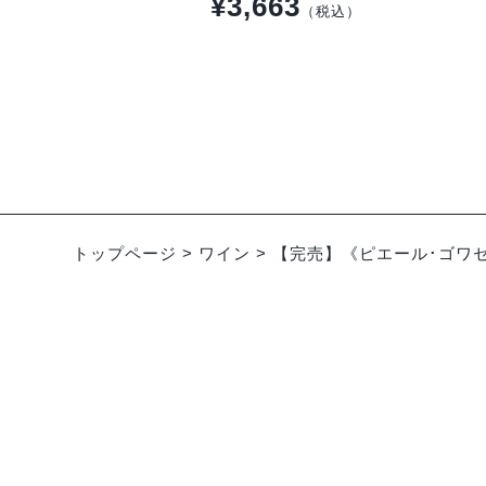
¥3,663
（税込）
トップページ
>
ワイン
>
【完売】《ピエール･ゴワセ》