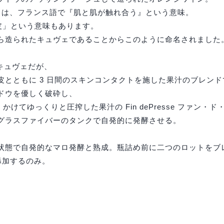
・ポーとは、フランス語で『肌と肌が触れ合う』という意味。
の皮」という意味もあります。
ら造られたキュヴェであることからこのように命名されました
たキュヴェだが、
果皮とともに 3 日間のスキンコンタクトを施した果汁のブレン
ドウを優しく破砕し、
かけてゆっくりと圧搾した果汁の Fin dePresse ファン・
グラスファイバーのタンクで自発的に発酵させる。
。
状態で自発的なマロ発酵と熟成。瓶詰め前に二つのロットをブ
添加するのみ。
。