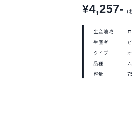
¥4,257-
（
生産地域
生産者
ピ
タイプ
品種
ム
容量
7