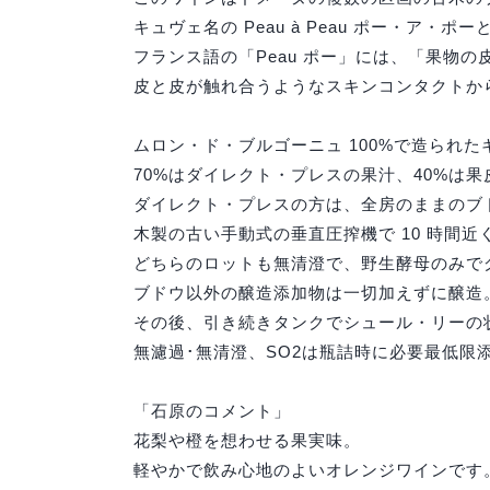
キュヴェ名の Peau à Peau ポー・ア
フランス語の「Peau ポー」には、「果物
皮と皮が触れ合うようなスキンコンタクトか
ムロン・ド・ブルゴーニュ 100%で造られ
70%はダイレクト・プレスの果汁、40%は
ダイレクト・プレスの方は、全房のままのブ
木製の古い手動式の垂直圧搾機で 10 時間近く
どちらのロットも無清澄で、野生酵母のみで
ブドウ以外の醸造添加物は一切加えずに醸造
その後、引き続きタンクでシュール・リーの
無濾過･無清澄、SO2は瓶詰時に必要最低限
「石原のコメント」
花梨や橙を想わせる果実味。
軽やかで飲み心地のよいオレンジワインです