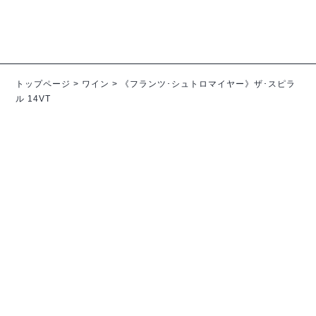
トップページ
>
ワイン
>
《フランツ･シュトロマイヤー》ザ･スピラ
ル 14VT
ワインコラム
POSTED／2026.07.25
夏の大仕事
夏バテで食欲が湧かない。というのがあま