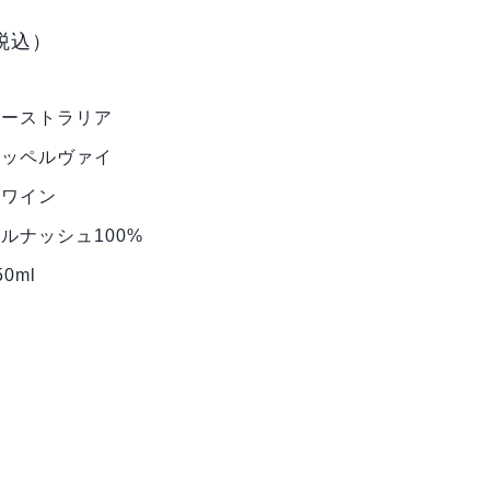
税込）
オーストラリア
ポッペルヴァイ
赤ワイン
ルナッシュ100%
50ml