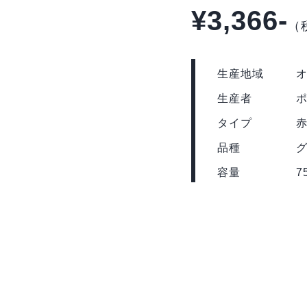
¥3,366-
（
生産地域
生産者
タイプ
品種
グ
容量
7