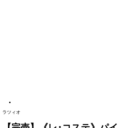
ラツィオ
【完売】《レ･コステ》パイ