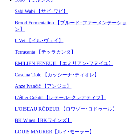
Sabi Wabi 【サビ･ワビ】
Brood Fermentation 【ブルード･ファーメンテーショ
ン】
Il Vei 【イル･ヴェイ】
Terracanta 【テッラカンタ】
EMILIEN FENEUIL【エミリアン•フヌイユ】
Cascina Tiole 【カッシーナ･ティオレ】
Anze Ivančič 【アンジェ】
L'éther Créatif 【レテール･クレアティフ】
L'OISEAU RÔDEUR 【ロワゾー･ロドゥール】
BK Wines【BKワインズ】
LOUIS MAURER【ルイ･モーラー】