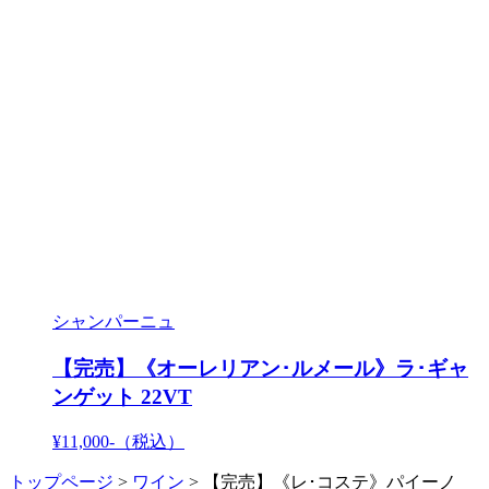
シャンパーニュ
【完売】《オーレリアン･ルメール》ラ･ギャ
ンゲット 22VT
¥11,000-
（税込）
トップページ
>
ワイン
>
【完売】《レ･コステ》パイーノ