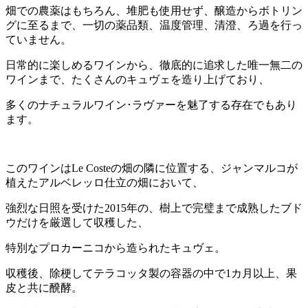
畑での農薬はもちろん、堆肥も使用せず、醸造からボトリン
グに至るまで、一切の薬品類、温度管理、清澄、ろ過を行っ
ていません。
日常的に楽しめるワインから、徹底的に追求した唯一無二の
ワインまで、たくさんのキュヴェを造り上げており、
多くのナチュラルワイン･ラヴァーを魅了する存在でもあり
ます。
このワインはLe Costeの畑の隣に位置する、ジャンマルコが
植えたアルベレッロ仕立の畑において、
強烈な日照を受けた2015年の、樹上で完璧まで成熟したブド
ウだけを厳選して収穫した、
特別なプロカーニコから造られたキュヴェ。
収穫後、除梗してテラコッタ製の容器の中で1カ月以上、果
皮と共に醗酵。