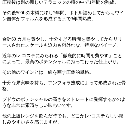
圧搾後は別の新しいテラコッタの樽の中で1年間の熟成。
その後500Lの木樽に移し2年間、ボトル詰めしてからもワイ
ン自体がフォルムを形成するまで3年間熟成。
合計60 カ月を費やし、十分すぎる時間を費やしてからリリ
ースされたスケールも迫力も桁外れな、特別なパイーノ。
近年のレ コステにみられる「徹底的に時間を費やす」こと
によって、最高のポテンシャルに持って行った仕上がり。
その他のワインとは一線を画す圧倒的風格。
十分な果実味を持ち、アンフォラ熟成によって形成された骨
格。
ブドウのポテンシャルの高さをストレートに発揮するかのよ
うな非常に素晴らしい味わいです。
他の上級レンジを飲んだ時でも、どこかレ･コステらしい親
しみやすいさを感じますが、