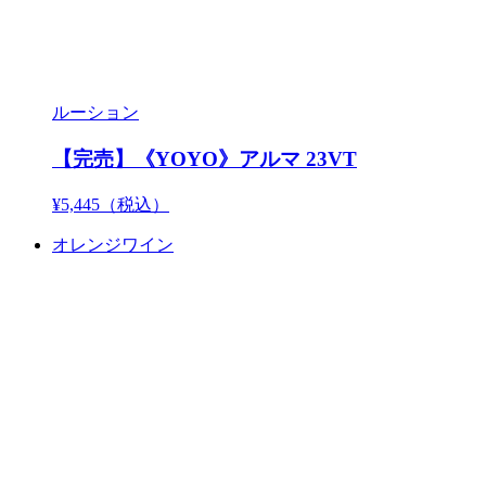
ルーション
【完売】《YOYO》アルマ 23VT
¥5,445
（税込）
オレンジワイン