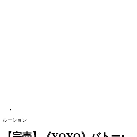
ルーション
【完売】《YOYO》バトー･