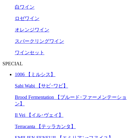
白ワイン
ロゼワイン
オレンジワイン
スパークリングワイン
ワインセット
SPECIAL
1006 【ミルシス】
Sabi Wabi 【サビ･ワビ】
Brood Fermentation 【ブルード･ファーメンテーショ
ン】
Il Vei 【イル･ヴェイ】
Terracanta 【テッラカンタ】
EMILIEN FENEUIL【エミリアン•フヌイユ】