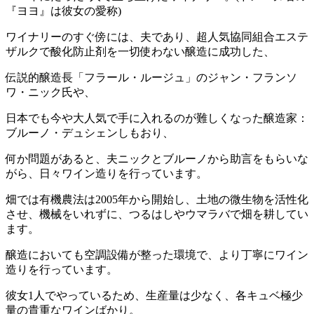
『ヨヨ』は彼女の愛称)
ワイナリーのすぐ傍には、夫であり、超人気協同組合エステ
ザルクで酸化防止剤を一切使わない醸造に成功した、
伝説的醸造長「フラール・ルージュ」のジャン・フランソ
ワ・ニック氏や、
日本でも今や大人気で手に入れるのが難しくなった醸造家：
ブルーノ・デュシェンしもおり、
何か問題があると、夫ニックとブルーノから助言をもらいな
がら、日々ワイン造りを行っています。
畑では有機農法は2005年から開始し、土地の微生物を活性化
させ、機械をいれずに、つるはしやウマラバで畑を耕してい
ます。
醸造においても空調設備が整った環境で、より丁寧にワイン
造りを行っています。
彼女1人でやっているため、生産量は少なく、各キュベ極少
量の貴重なワインばかり。