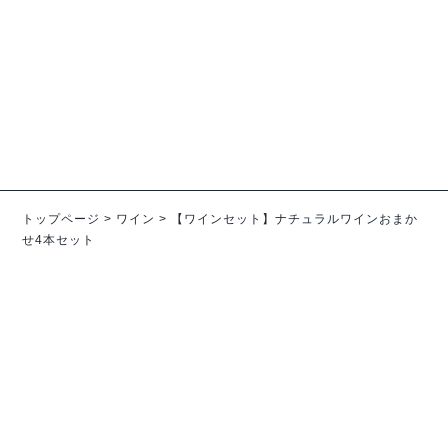
サヴォワ
ブルゴーニュ
【完売】《ソンシャイン･ヴ
【完売】《ラファエル･ギュ
ァン》ブランクシア 21VT
イヨ》アルマテ 24VT
¥3,344
¥5,742-
（税込）
（税込）
トップページ
>
ワイン
>
【ワインセット】ナチュラルワインおまか
せ4本セット
ワインコラム