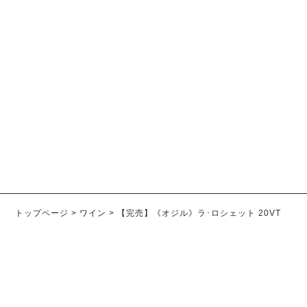
エミリア･ロマーニャ
オーストラリア
《コイ》キメラ 24VT
【完売】《ラ･プティ･モー
ル》クヴェヴリ ジェンティ
¥3,663-
（税込）
ル 21VT
¥4,455
（税込）
トップページ
>
ワイン
>
【完売】《オジル》ラ･ロシェット 20VT