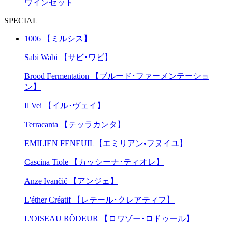
ワインセット
SPECIAL
1006 【ミルシス】
Sabi Wabi 【サビ･ワビ】
Brood Fermentation 【ブルード･ファーメンテーショ
ン】
Il Vei 【イル･ヴェイ】
Terracanta 【テッラカンタ】
EMILIEN FENEUIL【エミリアン•フヌイユ】
Cascina Tiole 【カッシーナ･ティオレ】
Anze Ivančič 【アンジェ】
L'éther Créatif 【レテール･クレアティフ】
L'OISEAU RÔDEUR 【ロワゾー･ロドゥール】