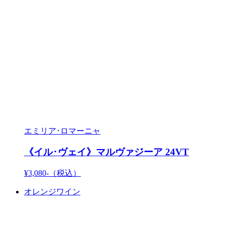
エミリア･ロマーニャ
《イル･ヴェイ》マルヴァジーア 24VT
¥3,080-
（税込）
オレンジワイン