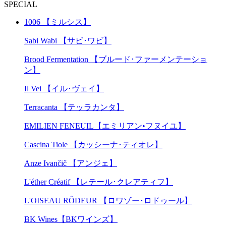
SPECIAL
1006 【ミルシス】
Sabi Wabi 【サビ･ワビ】
Brood Fermentation 【ブルード･ファーメンテーショ
ン】
Il Vei 【イル･ヴェイ】
Terracanta 【テッラカンタ】
EMILIEN FENEUIL【エミリアン•フヌイユ】
Cascina Tiole 【カッシーナ･ティオレ】
Anze Ivančič 【アンジェ】
L'éther Créatif 【レテール･クレアティフ】
L'OISEAU RÔDEUR 【ロワゾー･ロドゥール】
BK Wines【BKワインズ】