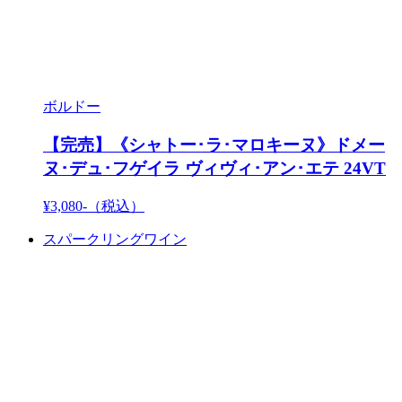
ボルドー
【完売】《シャトー･ラ･マロキーヌ》ドメー
ヌ･デュ･フゲイラ ヴィヴィ･アン･エテ 24VT
¥3,080-
（税込）
スパークリングワイン