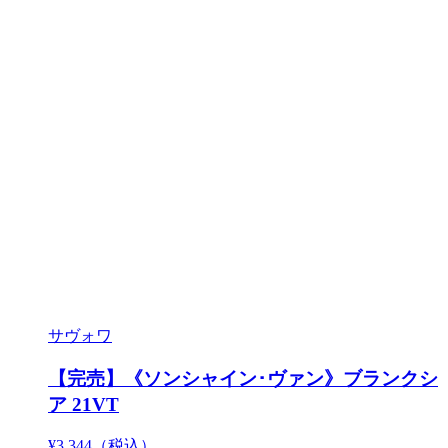
サヴォワ
【完売】《ソンシャイン･ヴァン》ブランクシ
ア 21VT
¥3,344
（税込）