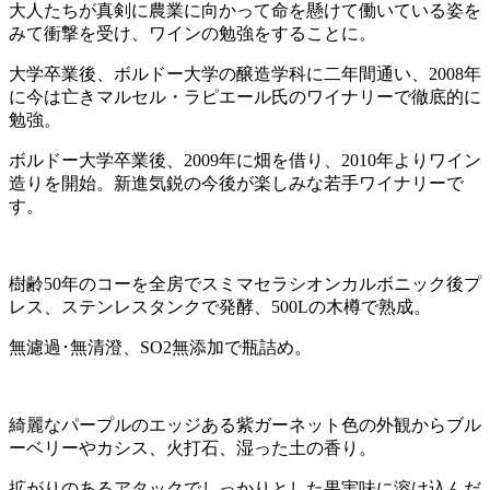
大人たちが真剣に農業に向かって命を懸けて働いている姿を
みて衝撃を受け、ワインの勉強をすることに。
大学卒業後、ボルドー大学の醸造学科に二年間通い、2008年
に今は亡きマルセル・ラピエール氏のワイナリーで徹底的に
勉強。
ボルドー大学卒業後、2009年に畑を借り、2010年よりワイン
造りを開始。新進気鋭の今後が楽しみな若手ワイナリーで
す。
樹齢50年のコーを全房でスミマセラシオンカルボニック後プ
レス、ステンレスタンクで発酵、500Lの木樽で熟成。
無濾過･無清澄、SO2無添加で瓶詰め。
綺麗なパープルのエッジある紫ガーネット色の外観からブル
ーベリーやカシス、火打石、湿った土の香り。
拡がりのあるアタックでしっかりとした果実味に溶け込んだ