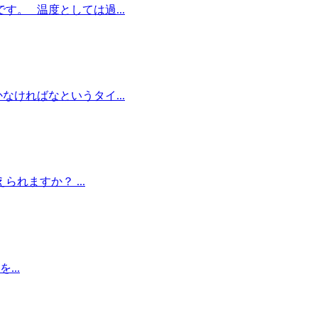
。 温度としては過...
ければなというタイ...
ますか？ ...
..