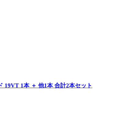
9VT 1本 ＋ 他1本 合計2本セット