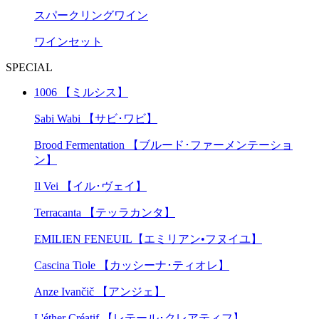
スパークリングワイン
ワインセット
SPECIAL
1006 【ミルシス】
Sabi Wabi 【サビ･ワビ】
Brood Fermentation 【ブルード･ファーメンテーショ
ン】
Il Vei 【イル･ヴェイ】
Terracanta 【テッラカンタ】
EMILIEN FENEUIL【エミリアン•フヌイユ】
Cascina Tiole 【カッシーナ･ティオレ】
Anze Ivančič 【アンジェ】
L'éther Créatif 【レテール･クレアティフ】